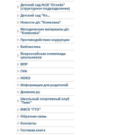
Детский сад №18 "Огонёк"
(структурное подразделение)
Детский сад "Кл...
Новости д/с "Клюковка"
Методические материалы д/с
"Клюковка"
Противодействие коррупции
Библиотека
Всероссийская олимпиада
школьников
ВПР
ГИА
НОКО
Информация для родителей
Дневник.ру
Школьный спортивный клуб
"Темп"
ВФСК "ГТО"
Обратная связь
Контакты
Гостевая книга