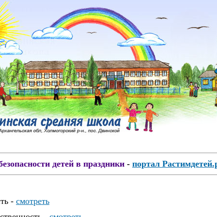
безопасности детей в праздники
-
портал Растимдетей.
ть -
смотреть
ственность -
смотреть