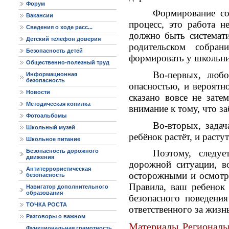
Форум
Формирование со
Вакансии
процесс, это работа н
Сведения о ходе расс...
должно быть системати
Детский телефон доверия
родительском собра
Безопасность детей
формировать у школьни
Общественно-полезный труд
Во-первых, любо
Информационная
безопасность
опасностью, и вероятн
Новости
сказано вовсе не зате
Методическая копилка
внимание к тому, что за
Фотоальбомы
Во-вторых, задач
Школьный музей
ребёнок растёт, и раст
Школьное питание
Безопасность дорожного
Поэтому, следу
движения
дорожной ситуации, в
Антитеррористическая
осторожными и осмотр
безопасность
Правила, ваш ребенок
Навигатор дополнительного
образования
безопасного поведения
ТОЧКА РОСТА
ответственного за жизн
Разговоры о важном
Материалы Региональн
Функциональная грамотность