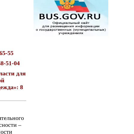
65-55
8-51-04
ласти для
ой
ежда»: 8
ятельного
сности –
ности