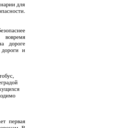
нарии для
опасности.
безопаснее
 вовремя
на дороге
 дороги и
тобус,
еградой
ижущихся
ходимо
ает первая
торонам. В