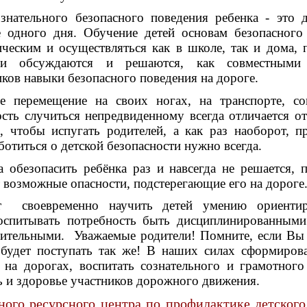
знательного безопасного поведения ребенка - это 
е одного дня. Обучение детей основам безопасного
ческим и осуществляться как в школе, так и дома, 
нии обсуждаются и решаются, как совместными
ков навыки безопасного поведения на дороге.
е перемещение на своих ногах, на транспорте, с
ость случиться непредвиденному всегда отличается от
м, чтобы испугать родителей, а как раз наоборот, п
ботиться о детской безопасности нужно всегда.
а обезопасить ребёнка раз и навсегда не решается, 
ут возможные опасности, подстерегающие его на дороге
ет своевременно научить детей умению ориентир
оспитывать потребность быть дисциплинированными
ительными. Уважаемые родители! Помните, если Вы
 будет поступать так же! В наших силах сформиров
 на дорогах, воспитать сознательного и грамотного
ь и здоровье участников дорожного движения.
ого ресурсного центра по профилактике детског