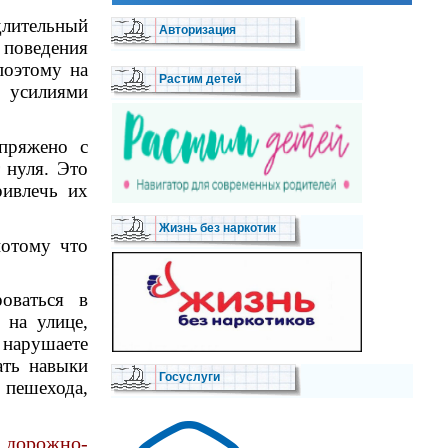
длительный
Авторизация
 поведения
поэтому на
Растим детей
 усилиями
опряжено с
 нуля. Это
ривлечь их
Жизнь без наркотик
потому что
.
оваться в
 на улице,
 нарушаете
ать навыки
Госуслуги
 пешехода,
о дорожно-