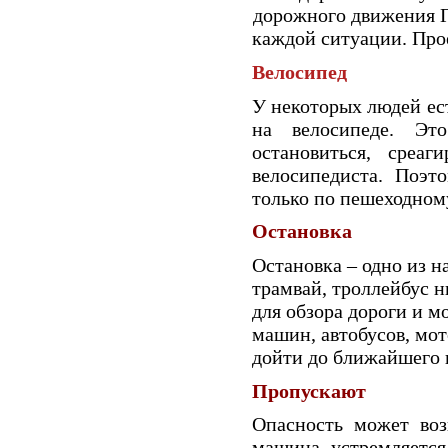
дорожного движения Г
каждой ситуации. Про
Велосипед
У некоторых людей ест
на велосипеде. Эт
остановиться, среа
велосипедиста. Поэт
только по пешеходному
Остановка
Остановка – одно из н
трамвай, троллейбус н
для обзора дороги и м
машин, автобусов, мот
дойти до ближайшего 
Пропускают
Опасность может возн
машина, устремляется