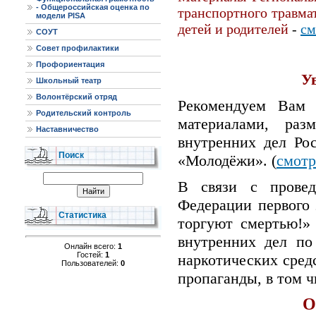
- Общероссийская оценка по
транспортного травма
модели PISA
детей и родителей
-
см
СОУТ
Совет профилактики
Профориентация
У
Школьный театр
Волонтёрский отряд
Рекомендуем Вам 
Родительский контроль
материалами, ра
Наставничество
внутренних дел Ро
Поиск
«Молодёжи». (
смотр
В связи с провед
Федерации первого
Статистика
торгуют смертью!»
внутренних дел по
Онлайн всего:
1
Гостей:
1
наркотических сред
Пользователей:
0
пропаганды, в том ч
О