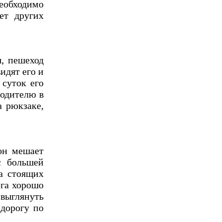
еобходимо
ет других
я, пешеход
идят его и
 суток его
водителю в
 рюкзаке,
он мешает
с большей
за стоящих
ога хорошо
 выглянуть
 дорогу по