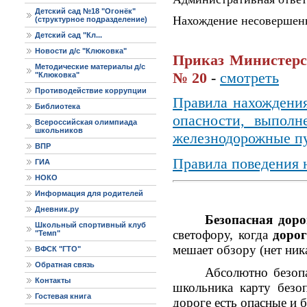
Детский сад №18 "Огонёк"
Нахождение несовершенн
(структурное подразделение)
Детский сад "Кл...
Новости д/с "Клюковка"
Приказ Министерст
Методические материалы д/с
№ 20
-
смотреть
"Клюковка"
Противодействие коррупции
Правила нахождени
Библиотека
опасности, выполн
Всероссийская олимпиада
школьников
железнодорожные п
ВПР
Правила поведения 
ГИА
НОКО
Информация для родителей
Дневник.ру
Безопасная
доро
Школьный спортивный клуб
светофору, когда
доро
"Темп"
мешает обзору (нет ник
ВФСК "ГТО"
Обратная связь
Абсолютно безопа
Контакты
школьника карту безо
Гостевая книга
дороге есть опасные и 