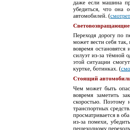
даже если машина пр
убедиться, что она 
автомобилей. (
смотре
Световозвращающие
Переходя дорогу по п
может вести себя так,
вовремя остановятся 
силуэт из-за тёмной 
этой ситуации смогу
куртке, ботинках. (
смо
Стоящий автомобил
Чем может быть опас
вовремя заметить за
скоростью. Поэтому н
транспортных средств.
просматривается в об
из-за помехи, убедить
пешеходному переходу.