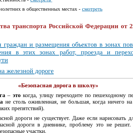
олетних в общественных местах -
смотреть
ва транспорта Российской Федерации от 27
я граждан и размещения объектов в зонах п
ения в этих зонах работ, проезда и перехо
ути
на железной дороге
«Безопасная дорога в школу»
га
–
это
когда, улицу переходите по пешеходному пе
га
не столь оживленная, не большая, когда ничего н
аких препятствий).
сной дороги не существует. Даже если нарисовать д
пасной дороги в дневнике, проблему это не решит
безопасные участки.