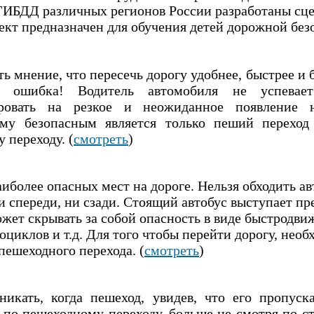
ИБДД различных регионов России разработаны сце
ект предназначен для обучения детей дорожной без
ь мнение, что пересечь дорогу удобнее, быстрее и 
о ошибка! Водитель автомобиля не успевает
гировать на резкое и неожиданное появление 
ому безопасным является только пеший переход
 переходу. (
смотреть
)
аиболее опасных мест на дороге. Нельзя обходить ав
и спереди, ни сзади. Стоящий автобус выступает пр
ожет скрывать за собой опасность в виде быстродв
оциклов и т.д. Для того чтобы перейти дорогу, необ
пешеходного перехода. (
смотреть
)
икать, когда пешеход, увидев, что его пропуск
 по пешеходному переходу, больше не смотря по с