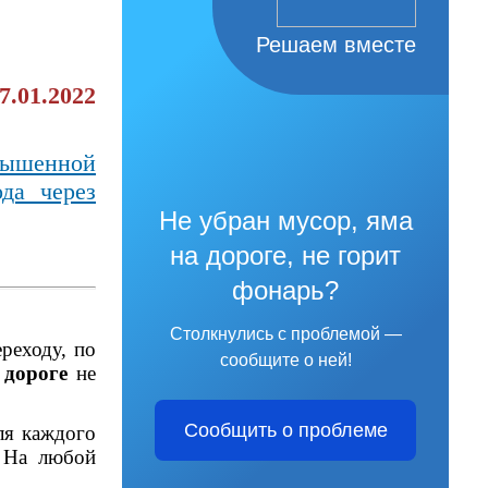
Решаем вместе
.01.2022
овышенной
да через
Не убран мусор, яма
на дороге, не горит
фонарь?
Столкнулись с проблемой —
реходу, по
сообщите о ней!
а
дороге
не
Сообщить о проблеме
ля каждого
. На любой