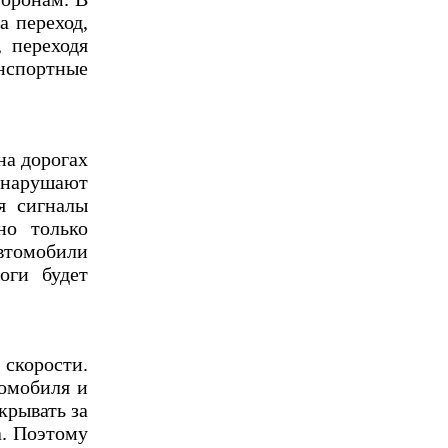
а переход,
 переходя
анспортные
на дорогах
 нарушают
я сигналы
но только
втомобили
оги будет
скорости.
томобиля и
крывать за
а. Поэтому