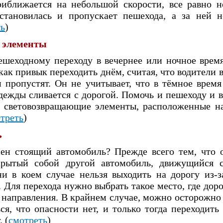
иближается на небольшой скорости, все равно н
остановилась и пропускает пешехода, а за ней н
ть
)
 элементы
ешеходному переходу в вечернее или ночное врем
 как привык переходить днём, считая, что водители в
и пропустят. Он не учитывает, что в тёмное время
одежды сливается с дорогой. Помочь и пешеходу и 
т световозвращающие элементы, расположенные на
треть
)
ь
ен стоящий автомобиль? Прежде всего тем, что 
крытый собой другой автомобиль, движущийся 
и в коем случае нельзя выходить на дорогу из-
 Для перехода нужно выбрать такое место, где дор
а направления. В крайнем случае, можно осторожно
ся, что опасности нет, и только тогда переходить
 (
смотреть
)