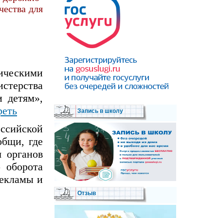
чества для
ическими
стерства
и детям»,
реть
Запись в школу
ссийской
общи, где
 органов
 оборота
рекламы и
Отзыв