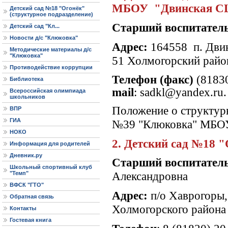
МБОУ "Двинская 
Детский сад №18 "Огонёк"
(структурное подразделение)
Старший воспитател
Детский сад "Кл...
Новости д/с "Клюковка"
Адрес:
164558 п. Двин
Методические материалы д/с
"Клюковка"
51 Холмогорский райо
Противодействие коррупции
Телефон (факс)
(81830
Библиотека
mail
:
sadkl@yandex.ru
Всероссийская олимпиада
школьников
Положение о структур
ВПР
ГИА
№39 "Клюковка" МБО
НОКО
2. Детский сад №18 
Информация для родителей
Дневник.ру
Старший воспитатель
Школьный спортивный клуб
Александровна
"Темп"
ВФСК "ГТО"
Адрес:
п/о Хаврогоры, 
Обратная связь
Холмогорского района 
Контакты
Гостевая книга