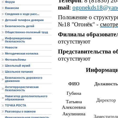
Телефон
: 8 (81830) 2
Форум
mail
:
ogonekds18@yand
Вакансии
Сведения о ходе расс...
Положение о структур
Детский телефон доверия
№18 "Огонёк" -
смотре
Безопасность детей
Общественно-полезный труд
Филиалы образовате
Информационная
отсутствуют
безопасность
Новости
Представительства о
Методическая копилка
отсутствуют
Фотоальбомы
Школьный музей
Информаци
Школьное питание
Безопасность дорожного
движения
ФИО
Должность
Антитеррористическая
безопасность
Губина
Навигатор дополнительного
Д
иректор
образования
Татьяна
ТОЧКА РОСТА
Алексеевна
Разговоры о важном
Акулинина
Заместител
Функциональная грамотность