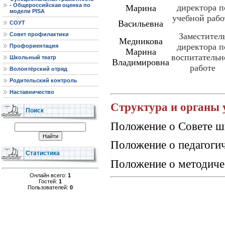
- Общероссийская оценка по
директора п
Марина
модели PISA
учебной рабо
Васильевна
СОУТ
Совет профилактики
Заместител
Медникова
директора п
Профориентация
Марина
воспитательн
Школьный театр
Владимировна
работе
Волонтёрский отряд
Родительский контроль
Наставничество
Структура и органы
Поиск
Положение о Совете ш
Положение о педагоги
Статистика
Положение о методиче
Онлайн всего:
1
Гостей:
1
Пользователей:
0