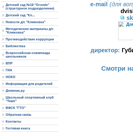
e-mail
(для во
Детский сад №18 "Огонёк"
(структурное подразделение)
dvis
Детский сад "Кл...
sk
Новости д/с "Клюковка"
Методические материалы д/с
"Клюковка"
Противодействие коррупции
Библиотека
директор:
Губ
Всероссийская олимпиада
школьников
ВПР
Смотри на
ГИА
НОКО
Информация для родителей
Дневник.ру
Школьный спортивный клуб
"Темп"
ВФСК "ГТО"
Обратная связь
Контакты
Гостевая книга