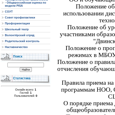
- Общероссийская оценка по
Положение об
модели PISA
использовании ди
СОУТ
Совет профилактики
техно
Профориентация
Положение об ур
Школьный театр
участниками образ
Волонтёрский отряд
"Двинс
Родительский контроль
Положение о про
Наставничество
режимах в МБОУ
Поиск
Положение о правила
отчисления обучаю
Статистика
Правила приема на
программам НОО, 
Онлайн всего:
1
Гостей:
1
С
Пользователей:
0
О порядке приема 
общеобразовател