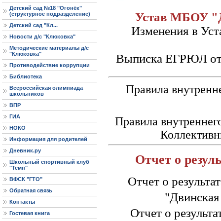
Детский сад №18 "Огонёк"
Устав МБОУ "
(структурное подразделение)
Детский сад "Кл...
Изменения в Уста
Новости д/с "Клюковка"
Методические материалы д/с
"Клюковка"
Выписка ЕГРЮЛ от 
Противодействие коррупции
Библиотека
Правила внутренн
Всероссийская олимпиада
школьников
ВПР
ГИА
Правила внутреннего
НОКО
Коллективн
Информация для родителей
Дневник.ру
Отчет
о резул
Школьный спортивный клуб
"Темп"
Отчет о результ
ВФСК "ГТО"
Обратная связь
"Двинская
Контакты
Отчет о результа
Гостевая книга