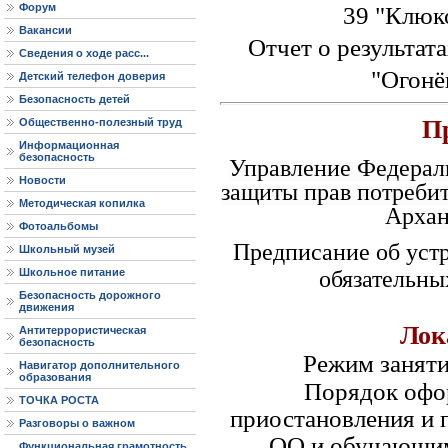
Форум
39 "Клюк
Вакансии
Отчет о результат
Сведения о ходе расс...
"Огонё
Детский телефон доверия
Безопасность детей
П
Общественно-полезный труд
Информационная
безопасность
Управление Федерал
Новости
защиты
прав
потребит
Методическая копилка
Архан
Фотоальбомы
Предписание об уст
Школьный музей
Школьное питание
обязательны
Безопасность дорожного
движения
Лок
Антитеррористическая
безопасность
Режим занят
Навигатор дополнительного
образования
Порядок офо
ТОЧКА РОСТА
приостановления и
Разговоры о важном
ОО и обучающим
Функциональная грамотность