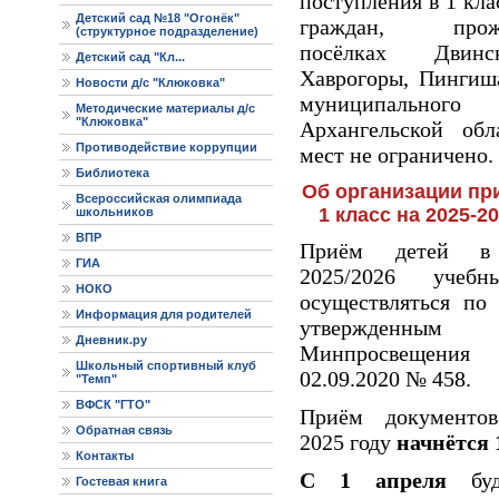
поступления в 1 кла
Детский сад №18 "Огонёк"
граждан, пр
(структурное подразделение)
посёлках Двинс
Детский сад "Кл...
Хаврогоры, Пингиш
Новости д/с "Клюковка"
муниципальн
Методические материалы д/с
"Клюковка"
Архангельской обл
Противодействие коррупции
мест не ограничено.
Библиотека
Об организации пр
Всероссийская олимпиада
1 класс на 2025-2
школьников
ВПР
Приём детей 
ГИА
2025/2026 учеб
НОКО
осуществляться по
Информация для родителей
утвержденны
Дневник.ру
Минпросвещен
Школьный спортивный клуб
02.09.2020 № 458.
"Темп"
ВФСК "ГТО"
Приём документо
Обратная связь
2025 году
начнётся 
Контакты
С 1 апреля
бу
Гостевая книга