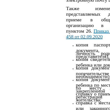
электронную почту 
Также измен
представляемых 
приеме в общеоб
организацию в с
пунктом 26.
Приказ
458 от 02.09.2020
копия паспор
документа, у
личность роди
представителя);
копия свидетел
ребенка или док
копия докумен
попечите
необходимости)
копия докумен
ребенка по мес
по месту п
закрепленной
справку о прие
регистрац
жительства;
справка с мест
или законного