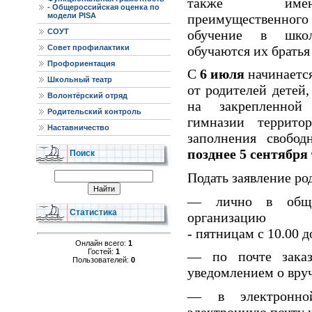
также име
- Общероссийская оценка по
преимущественн
модели PISA
обучение в шко
СОУТ
обучаются их братья 
Совет профилактики
Профориентация
С
6 июля
начинается
Школьный театр
от родителей детей
Волонтёрский отряд
на закрепленной
Родительский контроль
гимназии террито
Наставничество
заполнения свобо
позднее 5 сентября
Поиск
Подать заявление ро
— лично в общео
Статистика
организацию 
- пятницам с 10.00 д
Онлайн всего:
1
Гостей:
1
— по почте зака
Пользователей:
0
уведомлением о вру
— в электронно