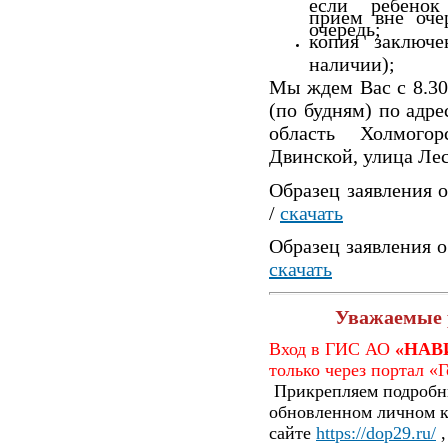
если ребенок
прием вне оче
очередь;
копия заключ
наличии);
Мы ждем Вас с 8.30
(по будням) по адре
область Холмого
Двинской, улица Лес
Образец заявления о
/
скачать
Образец заявления о
скачать
Уважаемые 
Вход в ГИС АО
«НАВ
только через портал «
Прикрепляем подробн
обновленном личном к
сайте
https://dop29.ru/
,