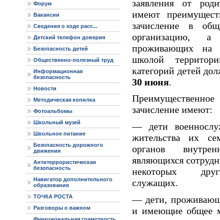
заявления от роди
Форум
имеют преимущест
Вакансии
зачисление в обще
Сведения о ходе расс...
организацию, а
Детский телефон доверия
проживающих на з
Безопасность детей
школой территор
Общественно-полезный труд
категорий детей до
Информационная
безопасность
30 июня
.
Новости
Преимуществен
Методическая копилка
зачисление имеют:
Фотоальбомы
Школьный музей
— дети военнослу
Школьное питание
жительства их сем
Безопасность дорожного
органов внутр
движения
являющихся сотрудн
Антитеррористическая
безопасность
некоторых дру
Навигатор дополнительного
служащих.
образования
ТОЧКА РОСТА
— дети, проживающ
Разговоры о важном
и имеющие общее м
Функциональная грамотность