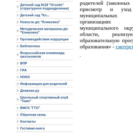
родителей (законных 
Детский сад №18 "Огонёк"
присмотр и ухо
(структурное подразделение)
муниципальных о
Детский сад "Кл...
организациях 
Новости д/с "Клюковка"
муниципального окр
Методические материалы д/с
"Клюковка"
области, реализ
Противодействие коррупции
образовательную про
образования» -
смотре
Библиотека
Всероссийская олимпиада
школьников
ВПР
ГИА
НОКО
Информация для родителей
Дневник.ру
Школьный спортивный клуб
"Темп"
ВФСК "ГТО"
Обратная связь
Контакты
Гостевая книга