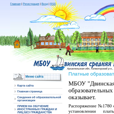
Главная
|
Регистрация
|
Вход
|
RSS
Платные образоват
Меню сайта
МБОУ "Двинска
Карта сайта
образователь
Главная страница
оказывает.
Сведения об образовательной
организации
Распоряжение №1780 о
ПРИЕМ НА ОБУЧЕНИЕ
ИНОСТРАННЫХ ГРАЖДАН И
установлении пла
ЛИЦ БЕЗ ГРАЖДАНСТВА