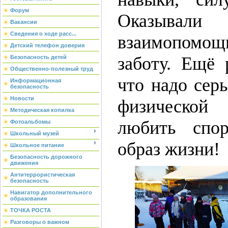
Форум
Оказывали
Вакансии
Сведения о ходе расс...
взаимопомощ
Детский телефон доверия
заботу. Ещё 
Безопасность детей
Общественно-полезный труд
что надо сер
Информационная
безопасность
Новости
физическо
Методическая копилка
любить спо
Фотоальбомы
Школьный музей
образ жизни!
Школьное питание
Безопасность дорожного
движения
Антитеррористическая
безопасность
Навигатор дополнительного
образования
ТОЧКА РОСТА
Разговоры о важном