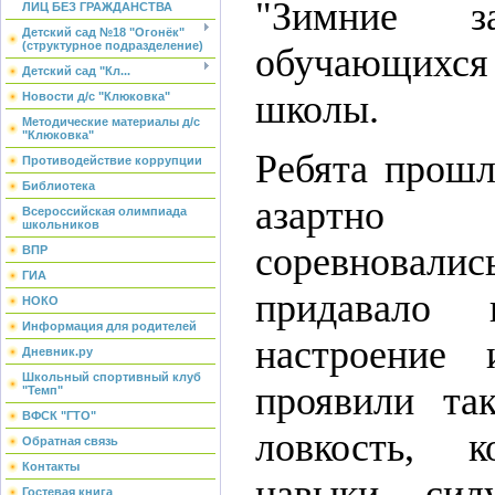
"Зимние з
ЛИЦ БЕЗ ГРАЖДАНСТВА
Детский сад №18 "Огонёк"
(структурное подразделение)
обучающих
Детский сад "Кл...
школы.
Новости д/с "Клюковка"
Методические материалы д/с
"Клюковка"
Ребята прошл
Противодействие коррупции
Библиотека
азартно у
Всероссийская олимпиада
школьников
соревновались
ВПР
ГИА
придавало 
НОКО
Информация для родителей
настроение 
Дневник.ру
Школьный спортивный клуб
проявили та
"Темп"
ВФСК "ГТО"
ловкость, к
Обратная связь
Контакты
навыки, сил
Гостевая книга