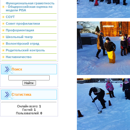
Функциональная грамотность
- Общероссийская оценка по
модели PISA
СОУТ
Совет профилактики
Профориентация
Школьный театр
Волонтёрский отряд
Родительский контроль
Наставничество
Поиск
Статистика
Онлайн всего:
1
Гостей:
1
Пользователей:
0