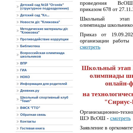
проведения ВсОШ
Детский сад №18 "Огонёк"
приказом 678 от 27.11
(структурное подразделение)
Детский сад "Кл...
Школьный этап 
Новости д/с "Клюковка"
олимпиады школьнико
Методические материалы д/с
"Клюковка"
Приказ от 19.09.2
Противодействие коррупции
организации работ
смотреть
Библиотека
Всероссийская олимпиада
школьников
ВПР
Школьный этап 
ГИА
олимпиады ш
НОКО
онлайн-ф
Информация для родителей
Дневник.ру
на технологичес
Школьный спортивный клуб
"Сириус
"Темп"
ВФСК "ГТО"
Организационно-техно
Обратная связь
ШЭ ВсОШ -
смотреть
Контакты
Заявление в оргкоми
Гостевая книга